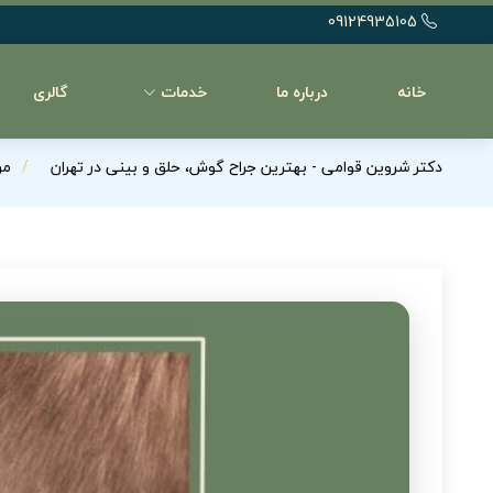
09124935105
خانه
درباره ما
خدمات
گالری
دکتر شروین قوامی - بهترین جراح گوش، حلق و بینی در تهران
مر