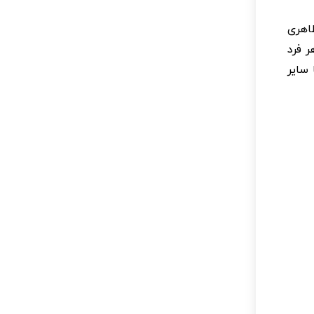
اهری
 فرد
سایر