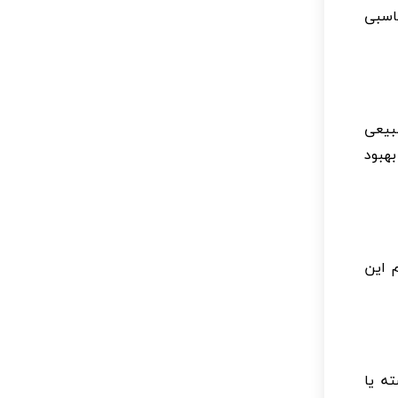
ناسبی
طبیعی
بهبود
 این
ته یا