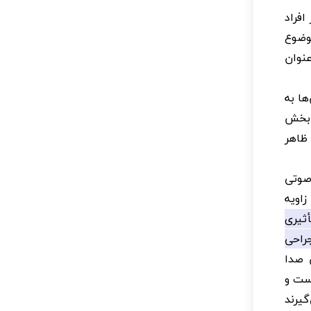
افراد
وضوع
عنوان
ا به
ر بخش
 ظاهر
صوتی
زاویه
ثیری
راحی
 صدا
است و
گیرند