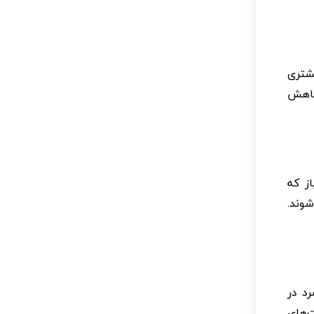
یشتری
 کاهش
ز که
شوند.
د در
ت‌های