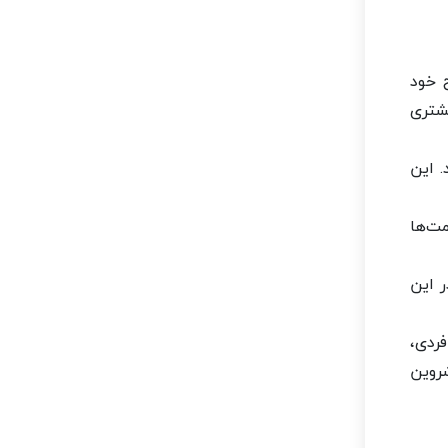
 در ۲-۳ روز اول به اوج خود
یشتری
 این
ت‌ها
ر این
ط فردی،
شروین