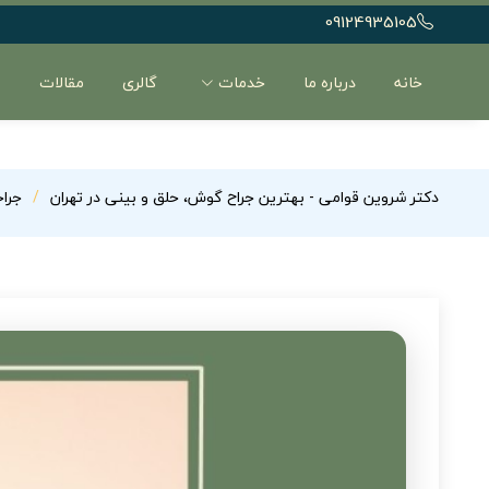
09124935105
خانه
درباره ما
خدمات
گالری
مقالات
ن
دکتر شروین قوامی - بهترین جراح گوش، حلق و بینی در تهران
جرا