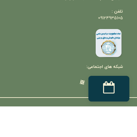
تلفن :
09124935105
شبکه های اجتماعی:
© تمامی حقو