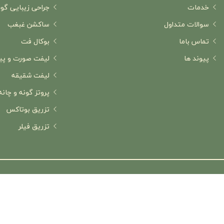
خدمات
جراحی زیبایی گو
سوالات متداول
ساکشن غبغب
تماس باما
بوکال فت
پیوند ها
لیفت صورت و پی
لیفت شقیقه
پروتز گونه و چانه
تزریق بوتاکس
تزریق فیلر
ق این سایت متعلق به
دکتر شروین قوامی - بهترین جراح گوش، حلق و بینی در تهر
طراحی و توسعه :
گروه نرم افزار پزشکی آی نو