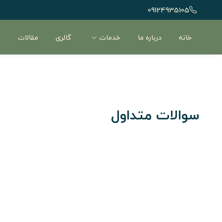
09124935105
خانه
درباره ما
خدمات
گالری
مقالات
ن
سوالات متداول