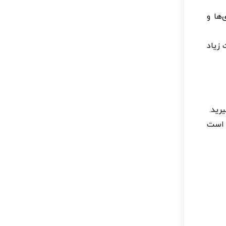
ها و
 زیاد
رید.
 است