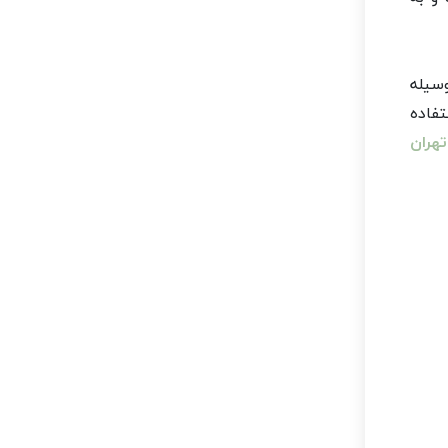
وسیله
تفاده
هران