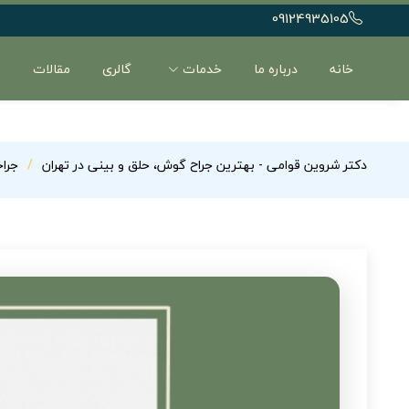
09124935105
خانه
درباره ما
خدمات
گالری
مقالات
ن
دکتر شروین قوامی - بهترین جراح گوش، حلق و بینی در تهران
جرا