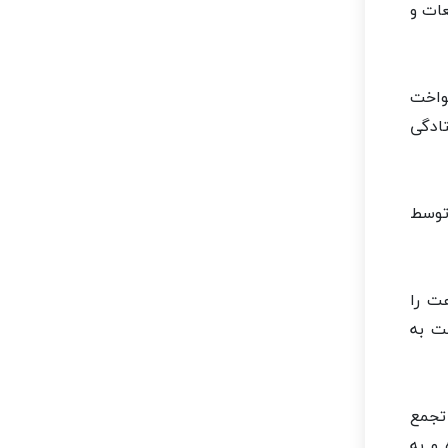
عات و
نواخت
تادگی
 توسط
ت را
شت به
تجمع
 و به